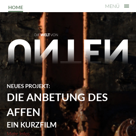
MENÜ
HOME
NEUES PROJEKT:
DIE ANBETUNG DES
AFFEN
EIN KURZFILM
Mehr Infos